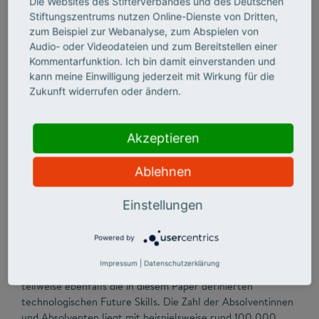
Die Websites des Stifterverbandes und des Deutschen
Stiftungszentrums nutzen Online-Dienste von Dritten,
zum Beispiel zur Webanalyse, zum Abspielen von
Audio- oder Videodateien und zum Bereitstellen einer
Kommentarfunktion. Ich bin damit einverstanden und
kann meine Einwilligung jederzeit mit Wirkung für die
Zukunft widerrufen oder ändern.
Akzeptieren
Ablehnen
Einstellungen
Neben den IT-Studiengängen können auch andere
technische Studiengänge wie Ingenieurwissenschaften oder
Maschinenbau einen Beitrag dazu leisten, den für 2026 von
Powered by
uns prognostizierten Bedarf an 780.000 Personen mit
Impressum
|
Datenschutzerklärung
technologischen Kompetenzen zu decken. Sie vermitteln
teilweise ebenfalls die in diesem Paper definierten
technologischen Future Skills. Die Zahl der Absolventinnen
und Absolventen liegt mit beispielsweise rund 100.000