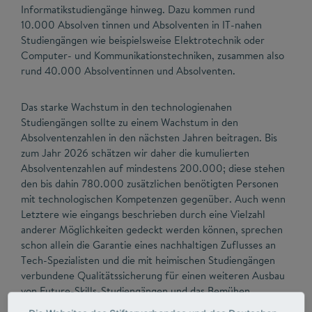
Informatikstudiengänge hinweg. Dazu kommen rund
10.000 Absolven tinnen und Absolventen in IT-nahen
Studiengängen wie beispielsweise Elektrotechnik oder
Computer- und Kommunikationstechniken, zusammen also
rund 40.000 Absolventinnen und Absolventen.
Das starke Wachstum in den technologienahen
Studiengängen sollte zu einem Wachstum in den
Absolventenzahlen in den nächsten Jahren beitragen. Bis
zum Jahr 2026 schätzen wir daher die kumulierten
Absolventenzahlen auf mindestens 200.000; diese stehen
den bis dahin 780.000 zusätzlichen benötigten Personen
mit technologischen Kompetenzen gegenüber. Auch wenn
Letztere wie eingangs beschrieben durch eine Vielzahl
anderer Möglichkeiten gedeckt werden können, sprechen
schon allein die Garantie eines nachhaltigen Zuflusses an
Tech-Spezialisten und die mit heimischen Studiengängen
verbundene Qualitätssicherung für einen weiteren Ausbau
von Future-Skills-Studiengängen und das Bemühen,
Studierende für diese Studiengänge gewinnen zu können.