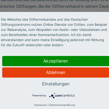
eicher Stiftungen, die der Stifterverband in seinem Deu
eut.
Die Websites des Stifterverbandes und des Deutschen
Stiftungszentrums nutzen Online-Dienste von Dritten, zum Beispiel
zur Webanalyse, zum Abspielen von Audio- oder Videodateien und
zum Bereitstellen einer Kommentarfunktion. Ich bin damit
einverstanden und kann meine Einwilligung jederzeit mit Wirkung
für die Zukunft widerrufen oder ändern.
McKinsey&Company
Akzeptieren
Unternehmensberatung weiß McKinsey&Company um die zen
Ablehnen
 in allen Volkswirtschaften der Welt. Gerade für Deutschla
sellschaft ist die Qualität der Bildung ein herausragende
Einstellungen
 Jahren im Zentrum des gesellschaftlichen Engagements von
Powered by
sey bildet" sind gerade im vergangenen Jahrzehnt vielfält
Impressum
|
Datenschutzerklärung