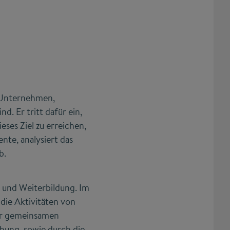
0 Unternehmen,
 Er tritt dafür ein,
ses Ziel zu erreichen,
nte, analysiert das
b.
- und Weiterbildung. Im
die Aktivitäten von
er gemeinsamen
chung, sowie durch die