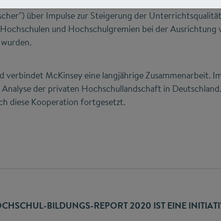
n der Förderung des spielerischen Forschungsdrangs im 
cher") über Impulse zur Steigerung der Unterrichtsqualität 
n Hochschulen und Hochschulgremien bei der Ausrichtung
 wurden.
d verbindet McKinsey eine langjährige Zusammenarbeit. 
e Analyse der privaten Hochschullandschaft in Deutschlan
ch diese Kooperation fortgesetzt.
CHSCHUL-BILDUNGS-REPORT 2020 IST EINE INITIAT