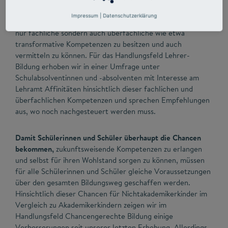
wie vor in der schulischen Bildung gelegt. Die Ansprüche an
Impressum
|
Datenschutzerklärung
die Lehrerinnen und Lehrer von morgen steigen also, nicht
nur fachliche sondern auch überfachliche wie etwa
transformative Kompetenzen zu besitzen und auch
vermitteln zu können. Für das Handlungsfeld Lehrer-
Bildung erhoben wir in einer Umfrage unter
Schulabsolventinnen und -absolventen mit Interesse am
Lehramt Affinitäten hinsichtlich dieser fachlichen und
überfachlichen Kompetenzen und sprechen Empfehlungen
aus, wo noch nachgesteuert werden muss.
Damit Schülerinnen und Schüler überhaupt die Chancen
bekommen,
zukunftsweisende Kompetenzen zu erlangen
und selbst für ihren Wohlstand sorgen zu können, müssen
für alle Schülerinnen und Schüler gleiche Voraussetzungen
über den gesamten Bildungsweg geschaffen werden.
Hinsichtlich dieser Chancen für Nichtakademikerkinder im
Vergleich zu Akademikerkindern zeigen wir im
Handlungsfeld Chancengerechte Bildung einige
Verbesserungen seit unserer letzten Erhebung. Allerdings