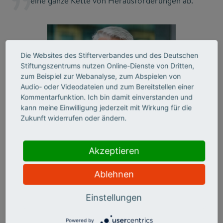
eine ganze Kette von Herausforderungen ab.
Die Websites des Stifterverbandes und des Deutschen
Stiftungszentrums nutzen Online-Dienste von Dritten,
zum Beispiel zur Webanalyse, zum Abspielen von
Audio- oder Videodateien und zum Bereitstellen einer
Kommentarfunktion. Ich bin damit einverstanden und
kann meine Einwilligung jederzeit mit Wirkung für die
Zukunft widerrufen oder ändern.
Akzeptieren
Volker Meyer-Guckel
Ablehnen
Generalsekretär des Stifterverbandes
Einstellungen
Der Grundstein für transformative Kompetenzen,
aber
auch für Wohlstand und Fortschritt allgemein wird nach
Powered by